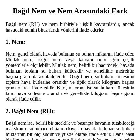
Bağıl Nem ve Nem Arasındaki Fark
Bağıl nem (RH) ve nem birbiriyle ilişkili kavramlardır, ancak
havadaki nemin biraz farklı yönlerini ifade ederler.
1. Nem:
Nem, genel olarak havada bulunan su buharı miktarını ifade eder.
Mutlak nem, özgül nem veya karışım oranı gibi çeşitli
yöntemlerle ölçülebilir. Mutlak nem, belirli bir hacimdeki havada
bulunan toplam su buharı kütlesidir ve genellikle metreküp
başına gram olarak ifade edilir. Özgül nem, su buharı kütlesinin
toplam hava kütlesine oranıdır ve tipik olarak kilogram başına
gram olarak ifade edilir. Karışım oranı ise su buharı kütlesinin
kuru hava kütlesine oranıdır ve genellikle kilogram başına gram
olarak ifade edilir.
2. Bağıl Nem (RH):
Bağıl nem ise, belirli bir sıcaklık ve basınçta havanın tutabileceği
maksimum su buharı miktarına kıyasla havada bulunan su buharı
miktarının bir ölçüsüdür ve yüzde olarak ifade edilir. Daha basit
bir ifadeyle, havanın su buharı ile doygunluğa ne kadar yakın