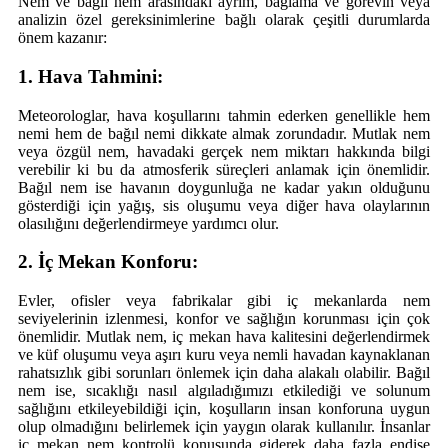
Nem ve bağıl nem arasındaki ayrım, bağlama ve görevin veya
analizin özel gereksinimlerine bağlı olarak çeşitli durumlarda
önem kazanır:
1. Hava Tahmini:
Meteorologlar, hava koşullarını tahmin ederken genellikle hem
nemi hem de bağıl nemi dikkate almak zorundadır. Mutlak nem
veya özgül nem, havadaki gerçek nem miktarı hakkında bilgi
verebilir ki bu da atmosferik süreçleri anlamak için önemlidir.
Bağıl nem ise havanın doygunluğa ne kadar yakın olduğunu
gösterdiği için yağış, sis oluşumu veya diğer hava olaylarının
olasılığını değerlendirmeye yardımcı olur.
2. İç Mekan Konforu:
Evler, ofisler veya fabrikalar gibi iç mekanlarda nem
seviyelerinin izlenmesi, konfor ve sağlığın korunması için çok
önemlidir. Mutlak nem, iç mekan hava kalitesini değerlendirmek
ve küf oluşumu veya aşırı kuru veya nemli havadan kaynaklanan
rahatsızlık gibi sorunları önlemek için daha alakalı olabilir. Bağıl
nem ise, sıcaklığı nasıl algıladığımızı etkilediği ve solunum
sağlığını etkileyebildiği için, koşulların insan konforuna uygun
olup olmadığını belirlemek için yaygın olarak kullanılır. İnsanlar
iç mekan nem kontrolü konusunda giderek daha fazla endişe