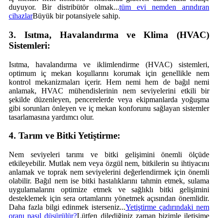
duyuyor. Bir distribütör olmak...
tüm evi nemden arındıran
cihazlar
Büyük bir potansiyele sahip.
3. Isıtma, Havalandırma ve Klima (HVAC)
Sistemleri:
Isıtma, havalandırma ve iklimlendirme (HVAC) sistemleri,
optimum iç mekan koşullarını korumak için genellikle nem
kontrol mekanizmaları içerir. Hem nemi hem de bağıl nemi
anlamak, HVAC mühendislerinin nem seviyelerini etkili bir
şekilde düzenleyen, pencerelerde veya ekipmanlarda yoğuşma
gibi sorunları önleyen ve iç mekan konforunu sağlayan sistemler
tasarlamasına yardımcı olur.
4. Tarım ve Bitki Yetiştirme:
Nem seviyeleri tarımı ve bitki gelişimini önemli ölçüde
etkileyebilir. Mutlak nem veya özgül nem, bitkilerin su ihtiyacını
anlamak ve toprak nem seviyelerini değerlendirmek için önemli
olabilir. Bağıl nem ise bitki hastalıklarını tahmin etmek, sulama
uygulamalarını optimize etmek ve sağlıklı bitki gelişimini
desteklemek için sera ortamlarını yönetmek açısından önemlidir.
Daha fazla bilgi edinmek isterseniz...
Yetiştirme çadırındaki nem
oranı nasıl düşürülür?
Lütfen dilediğiniz zaman bizimle iletişime