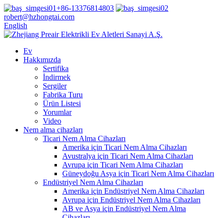
+86-13376814803
robert@hzhongtai.com
English
Ev
Hakkımızda
Sertifika
İndirmek
Sergiler
Fabrika Turu
Ürün Listesi
Yorumlar
Video
Nem alma cihazları
Ticari Nem Alma Cihazları
Amerika için Ticari Nem Alma Cihazları
Avustralya için Ticari Nem Alma Cihazları
Avrupa için Ticari Nem Alma Cihazları
Güneydoğu Asya için Ticari Nem Alma Cihazları
Endüstriyel Nem Alma Cihazları
Amerika için Endüstriyel Nem Alma Cihazları
Avrupa için Endüstriyel Nem Alma Cihazları
AB ve Asya için Endüstriyel Nem Alma
Cihazları