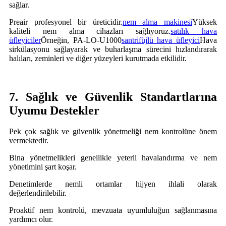
sağlar.
Preair profesyonel bir üreticidir.
nem alma makinesi
Yüksek
kaliteli nem alma cihazları sağlıyoruz.
satılık hava
üfleyiciler
Örneğin, PA-LO-U1000
santrifüjlü hava üfleyici
Hava
sirkülasyonu sağlayarak ve buharlaşma sürecini hızlandırarak
halıları, zeminleri ve diğer yüzeyleri kurutmada etkilidir.
7. Sağlık ve Güvenlik Standartlarına
Uyumu Destekler
Pek çok sağlık ve güvenlik yönetmeliği nem kontrolüne önem
vermektedir.
Bina yönetmelikleri genellikle yeterli havalandırma ve nem
yönetimini şart koşar.
Denetimlerde nemli ortamlar hijyen ihlali olarak
değerlendirilebilir.
Proaktif nem kontrolü, mevzuata uyumluluğun sağlanmasına
yardımcı olur.