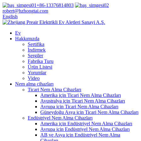
+86-13376814803
robert@hzhongtai.com
English
Ev
Hakkımızda
Sertifika
İndirmek
Sergiler
Fabrika Turu
Ürün Listesi
Yorumlar
Video
Nem alma cihazları
Ticari Nem Alma Cihazları
Amerika için Ticari Nem Alma Cihazları
Avustralya için Ticari Nem Alma Cihazları
Avrupa için Ticari Nem Alma Cihazları
Güneydoğu Asya için Ticari Nem Alma Cihazları
Endüstriyel Nem Alma Cihazları
Amerika için Endüstriyel Nem Alma Cihazları
Avrupa için Endüstriyel Nem Alma Cihazları
AB ve Asya için Endüstriyel Nem Alma
Cihazları