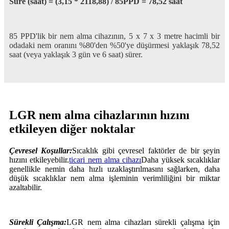
Süre (saat) = (3,15 * 2118,88) / 85PPD = 78,52 saat
85 PPD'lik bir nem alma cihazının, 5 x 7 x 3 metre hacimli bir
odadaki nem oranını %80'den %50'ye düşürmesi yaklaşık 78,52
saat (veya yaklaşık 3 gün ve 6 saat) sürer.
LGR nem alma cihazlarının hızını
etkileyen diğer noktalar
Çevresel Koşullar:
Sıcaklık gibi çevresel faktörler de bir şeyin
hızını etkileyebilir.
ticari nem alma cihazı
Daha yüksek sıcaklıklar
genellikle nemin daha hızlı uzaklaştırılmasını sağlarken, daha
düşük sıcaklıklar nem alma işleminin verimliliğini bir miktar
azaltabilir.
Sürekli Çalışma:
LGR nem alma cihazları sürekli çalışma için